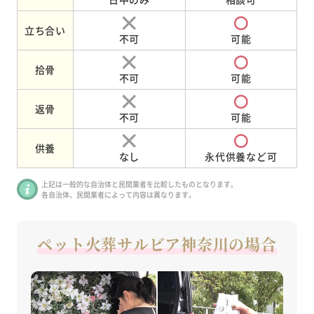
立ち合い
不可
可能
拾骨
不可
可能
返骨
不可
可能
供養
なし
永代供養など可
上記は一般的な自治体と民間業者を比較したものとなります。
各自治体、民間業者によって内容は異なります。
ペット火葬サルビア神奈川の場合