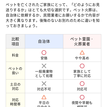
ペットを亡くされたご家族にとって、「どのようにお見
送りするか」はとても大切な選択です。ペット火葬は、
自治体に依頼するか、民間業者にお願いするかで内容が
大きく異なります。後悔のないお別れのために違いを知
っておきましょう。
比較
ペット霊園・
自治体
項目
火葬業者
料金
安価
やや高め
ペットの
一般廃棄物
家族として
扱い
として処理
丁寧に対応
土日の
対応
対応不可
対応可
対応
平日の
夜間や早朝も
時間帯
日中のみ
相談可