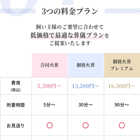
3つの料金プラン
飼い主様のご要望に合わせて
低価格で最適な葬儀プラン
を
ご提案いたします
個別火葬
合同火葬
個別火葬
プレミアム
費用
5,500
円～
13,200
円～
16,500
円～
(税込)
5分～
30分～
90分～
所要時間
お見送り