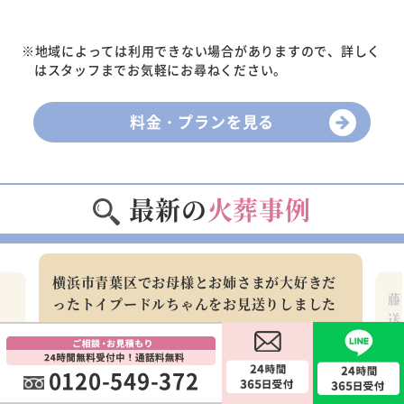
※地域によっては利用できない場合がありますので、詳しく
はスタッフまでお気軽にお尋ねください。
料金・プランを見る
最新の
火葬事例
横浜市青葉区でお母様とお姉さまが大好きだ
ち
藤
ったトイプードルちゃんをお見送りしました
送
2026年08月06日
横浜市青葉区のご利用者様
藤
0120-549-372