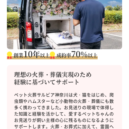
10
70
年
％
創業
以上
成約率
以上
理想の火葬・葬儀実現のため
経験に基づいてサポート
ペット火葬サルビア神奈川は犬・猫をはじめ、爬
虫類やハムスターなど小動物の火葬・葬儀にも数
多く携わってきました。お見送りの現場で体得し
た知識と経験を活かして、愛するペットちゃんの
お見送りが飼い主様の心に残るものになるように
サポートします。火葬・お葬式に加えて、霊園へ