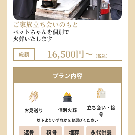
ご家族立ち会いのもと
ペットちゃんを個別で
火葬いたします
16,500円～
総額
（税込）
プラン
内容
立ち会い
・拾
個別
火葬
お見送り
骨
以下より
いずれかを
お選びください