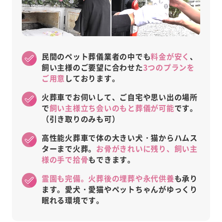
民間のペット葬儀業者の中でも
料金が安く
、
飼い主様のご要望に合わせた
3つのプランを
ご用意
しております。
火葬車でお伺いして、ご自宅や思い出の場所
で
飼い主様立ち会いのもと葬儀が可能
です。
（引き取りのみも可）
高性能火葬車で体の大きい犬・猫からハムス
ターまで火葬。
お骨がきれいに残り、飼い主
様の手で拾骨
もできます。
霊園も完備。火葬後の埋葬や永代供養
も承り
ます。愛犬・愛猫やペットちゃんがゆっくり
眠れる環境です。