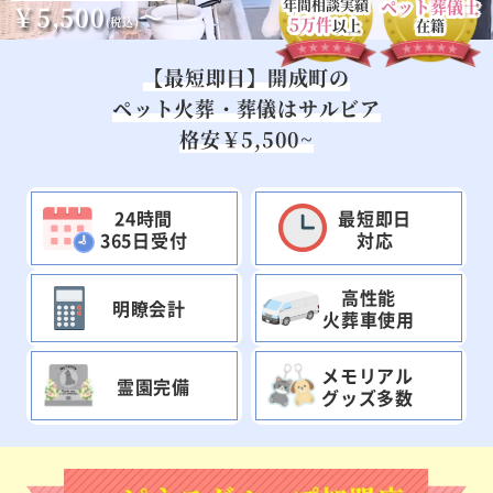
年間相談実績
ペット葬儀士
￥5,500
～
5万件
(税込)
以上
在籍
【最短即日】開成町の
ペット火葬・葬儀はサルビア
格安￥5,500~
24時間
最短即日
365日受付
対応
高性能
明瞭会計
火葬車使用
メモリアル
霊園完備
グッズ多数