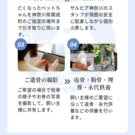
亡くなったペットち
サルビア神奈川のス
ゃんを神奈川県開成
タッフが周囲の安全
町のご指定の場所ま
に配慮しながら個別
で引き取りに伺いま
火葬します。
す。
ご遺骨の
撮影
返骨・粉骨・
埋
葬・永代供養
ご希望の場合で拾骨
の様子やお骨の写真
飼い主様のご要望に
を撮影して、飼い主
沿って返骨・永代供
様に共有します。
養などの供養を行い
ます。