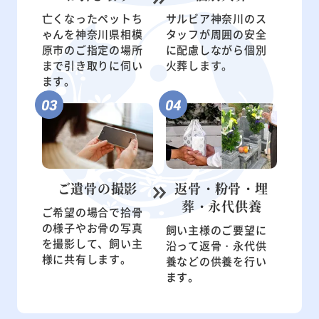
亡くなったペットち
サルビア神奈川のス
ゃんを神奈川県相模
タッフが周囲の安全
原市のご指定の場所
に配慮しながら個別
まで引き取りに伺い
火葬します。
ます。
ご遺骨の
撮影
返骨・粉骨・
埋
葬・永代供養
ご希望の場合で拾骨
の様子やお骨の写真
飼い主様のご要望に
を撮影して、飼い主
沿って返骨・永代供
様に共有します。
養などの供養を行い
ます。