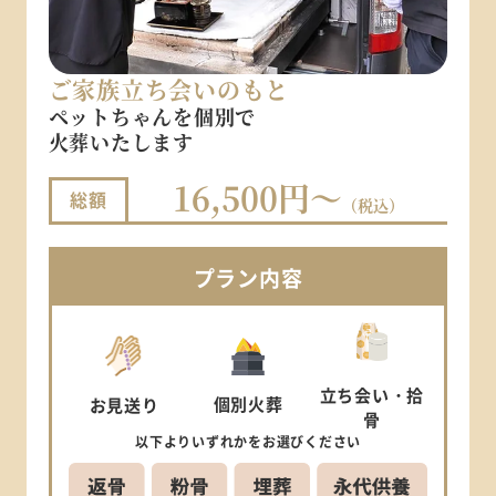
ご家族立ち会いのもと
ペットちゃんを個別で
火葬いたします
16,500円～
総額
（税込）
プラン
内容
立ち会い
・拾
個別
火葬
お見送り
骨
以下より
いずれかを
お選びください