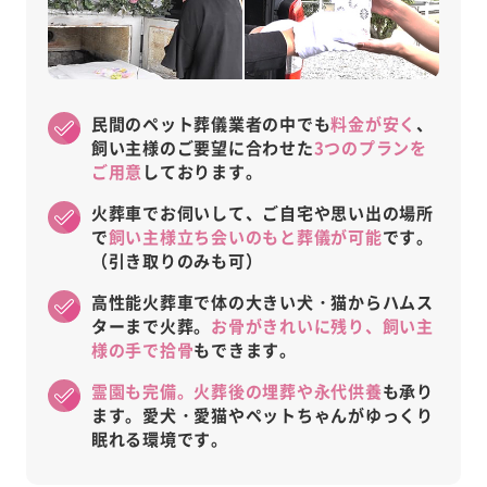
民間のペット葬儀業者の中でも
料金が安く
、
飼い主様のご要望に合わせた
3つのプランを
ご用意
しております。
火葬車でお伺いして、ご自宅や思い出の場所
で
飼い主様立ち会いのもと葬儀が可能
です。
（引き取りのみも可）
高性能火葬車で体の大きい犬・猫からハムス
ターまで火葬。
お骨がきれいに残り、飼い主
様の手で拾骨
もできます。
霊園も完備。火葬後の埋葬や永代供養
も承り
ます。愛犬・愛猫やペットちゃんがゆっくり
眠れる環境です。