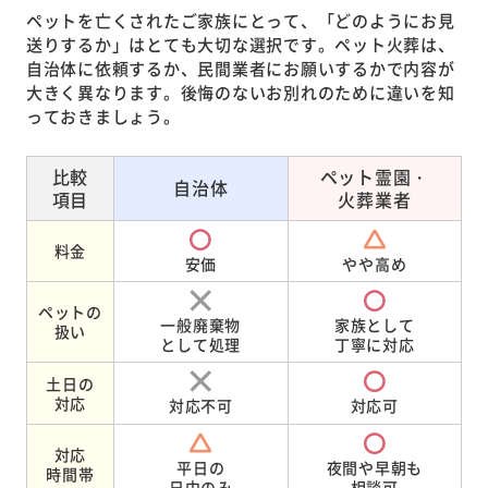
ペットを亡くされたご家族にとって、「どのようにお見
送りするか」はとても大切な選択です。ペット火葬は、
自治体に依頼するか、民間業者にお願いするかで内容が
大きく異なります。後悔のないお別れのために違いを知
っておきましょう。
比較
ペット霊園・
自治体
項目
火葬業者
料金
安価
やや高め
ペットの
一般廃棄物
家族として
扱い
として処理
丁寧に対応
土日の
対応
対応不可
対応可
対応
平日の
夜間や早朝も
時間帯
日中のみ
相談可