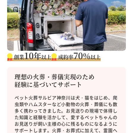
10
70
年
％
創業
以上
成約率
以上
理想の火葬・葬儀実現のため
経験に基づいてサポート
ペット火葬サルビア神奈川は犬・猫をはじめ、爬
虫類やハムスターなど小動物の火葬・葬儀にも数
多く携わってきました。お見送りの現場で体得し
た知識と経験を活かして、愛するペットちゃんの
お見送りが飼い主様の心に残るものになるように
サポートします。火葬・お葬式に加えて、霊園へ