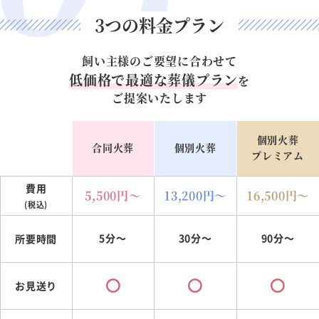
3つの料金プラン
飼い主様のご要望に合わせて
低価格で最適な葬儀プラン
を
ご提案いたします
個別火葬
合同火葬
個別火葬
プレミアム
費用
5,500
円～
13,200
円～
16,500
円～
(税込)
5分～
30分～
90分～
所要時間
お見送り