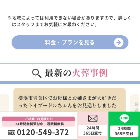
※地域によっては利用できない場合がありますので、詳しく
はスタッフまでお気軽にお尋ねください。
料金・プランを見る
最新の
火葬事例
横浜市青葉区でお母様とお姉さまが大好きだ
ち
藤
ったトイプードルちゃんをお見送りしました
送
2026年08月06日
横浜市青葉区のご利用者様
藤
0120-549-372