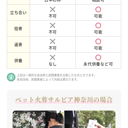
立ち合い
不可
可能
拾骨
不可
可能
返骨
不可
可能
供養
なし
永代供養など可
上記は一般的な自治体と民間業者を比較したものとなります。
各自治体、民間業者によって内容は異なります。
ペット火葬サルビア神奈川の場合