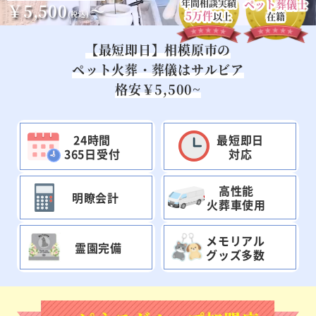
年間相談実績
ペット葬儀士
￥5,500
～
5万件
(税込)
以上
在籍
【最短即日】相模原市の
ペット火葬・葬儀はサルビア
格安￥5,500~
24時間
最短即日
365日受付
対応
高性能
明瞭会計
火葬車使用
メモリアル
霊園完備
グッズ多数