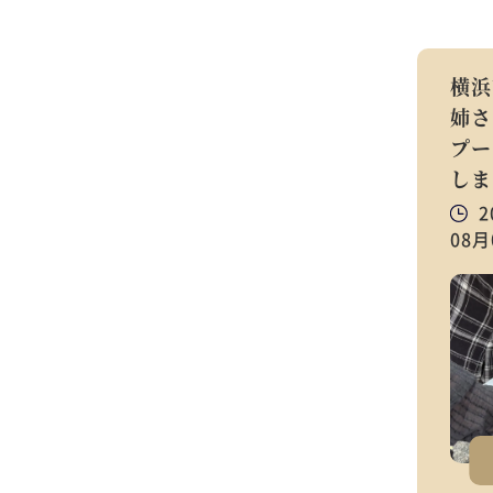
横浜
姉さ
プー
しま
2
08月