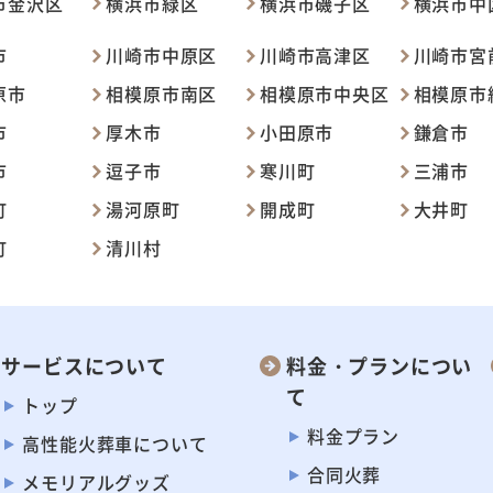
市金沢区
横浜市緑区
横浜市磯子区
横浜市中
市
川崎市中原区
川崎市高津区
川崎市宮
原市
相模原市南区
相模原市中央区
相模原市
市
厚木市
小田原市
鎌倉市
市
逗子市
寒川町
三浦市
町
湯河原町
開成町
大井町
町
清川村
サービスについて
料金・プランについ
て
トップ
料金プラン
高性能火葬車に
ついて
合同火葬
メモリアルグッズ