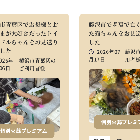
市青葉区でお母様とお
藤沢市で老衰で亡
まが大好きだったトイ
た猫ちゃんをお見
ドルちゃんをお見送り
した
した
2026年07
藤沢
月17日
用者
026年
横浜市青葉区の
06日
ご利用者様
個別火葬プレミ
個別火葬プレミアム